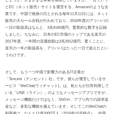
とEC（ネット販売）サイトを運営する、Amazonのような企
業です。中国で独身の日とされる毎年11月11日には、ネット
販売の大セール合戦が行われており、2018年度のアリババの
一日の取扱高はなんと、3兆4160億円。驚異的な数字を記録
しました。ちなみに、日本のEC市場のトップである楽天の
2017年度、一年間の流通総額は3兆3912億円。驚くことに、
楽天の一年の取扱高を、アリババはたった一日で超えたとい
うわけです。
そして、もう一つ中国で影響力のあるIT企業が
「Tencent（テンセント）社」です。彼らが運営しているサ
ービス「WeChat(ウィチャット)」は、私たちが日常利用して
いる「LINE（ライン）」のようなメッセージアプリですが、
メッセージ機能だけではなく、SNSや、アプリ内での請求送
金など、多彩な機能を備えています。そしてこのWeChatの
利用者は、なんと11億2000万人（2016年10月時点）。中国