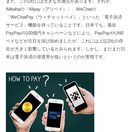
また、この2社には大きな共通点があります。それが、
Alibabaの「Alipay（アリペイ）」、WeChatの
「WeChatPay（ウィチャットペイ）」といった「電子決済
サービス」機能を持っていることです。日本でも、最近
PayPayの100億円キャンペーンなどにより、PayPayやLINE
ペイなどが注目を浴び始めましたが、これには上記2社の存
在が大きく影響しているとみられます。しかし、まだまだ日
本は電子決済の浸透率が低いというのが実情です。