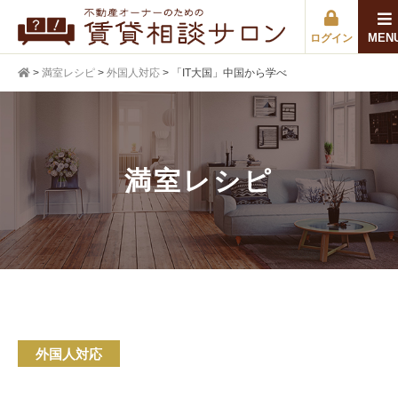
MEN
ログイン
>
満室レシピ
>
外国人対応
>
「IT大国」中国から学べ
満室レシピ
外国人対応