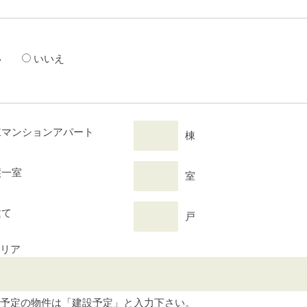
い
いいえ
棟マンションアパート
棟
譲一室
室
建て
戸
リア
予定の物件は「建設予定」と入力下さい。