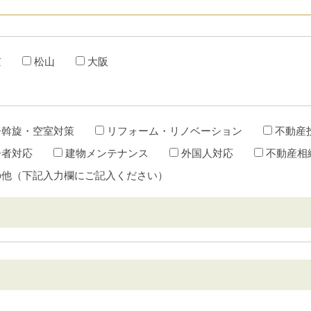
京
松山
大阪
居斡旋・空室対策
リフォーム・リノベーション
不動産
居者対応
建物メンテナンス
外国人対応
不動産相
の他（下記入力欄にご記入ください）