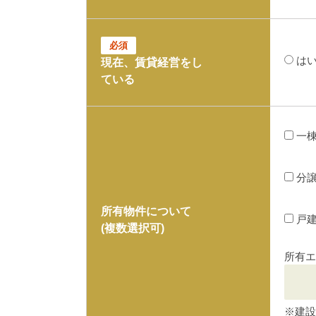
必須
は
現在、賃貸経営をし
ている
一
分
所有物件について
戸
(複数選択可)
所有エ
※建設