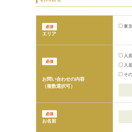
東
必須
エリア
入
必須
入
そ
お問い合わせの内容
（複数選択可）
必須
お名前